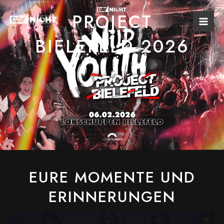
Zum
Mai
PROJECT
Inhalt
Men
springen
BIELEFELD 2026
EURE MOMENTE UND
ERINNERUNGEN